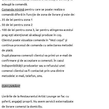
adaugă la comandă.
Comanda minimă
pentru care se poate realiza o
comandă diferă în funcție de zona de livrare și este de:
35 de lei pentru zona 1
50 de lei pentru zona 2
100 de lei pentru zona 3, iar pentru atingerea acestui
prag ești atenționat să adaugi produse în coș.
Clientul poate vizualiza comanda în "Vezi coșul" și
continua procesul de comanda cu selectarea metodei
de plată.
După plasarea comenzii clientul va primi un e-mail de
confirmare și de acceptare a comenzii. În cazul
indisponibilității produselor sau a refuzului unei
comenzi clientul va fi contactat prin una dintre
metodele: e-mail, telefon, sms.
CUM LIVRĂM?
Livrările de la Restaurantul Artist Lounge se fac cu
șoferii, angajați proprii. Nu avem servicii externalizate
de livrare comenzi la domiciliu.