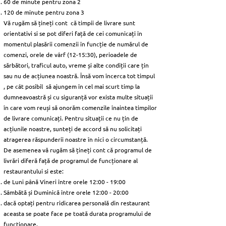
60 de minute pentru zona 2
120 de minute pentru zona 3
Vă rugăm să țineți cont că timpii de livrare sunt
orientativi si se pot diferi față de cei comunicați în
momentul plasării comenzii în funcție de numărul de
comenzi, orele de vârf (12-15:30), perioadele de
sărbători, traficul auto, vreme și alte condiții care țin
sau nu de acțiunea noastră. Însă vom încerca tot timpul
, pe cât posibil să ajungem în cel mai scurt timp la
dumneavoastră și cu siguranță vor exista multe situații
în care vom reuși să onorăm comenzile înaintea timpilor
de livrare comunicați. Pentru situații ce nu țin de
acțiunile noastre, sunteți​ de accord să nu solicitați
atragerea răspunderii noastre în nici o circumstanță.
De asemenea vă rugăm să țineți cont că programul de
livrări diferă față de programul de funcționare al
restaurantului si este:
de Luni până Vineri între orele 12:00 - 19:00
Sâmbătă și Duminică între orele 12:00 - 20:00
dacă optați pentru ridicarea personală din restaurant
aceasta se poate face pe toată durata programului de
funcționare.