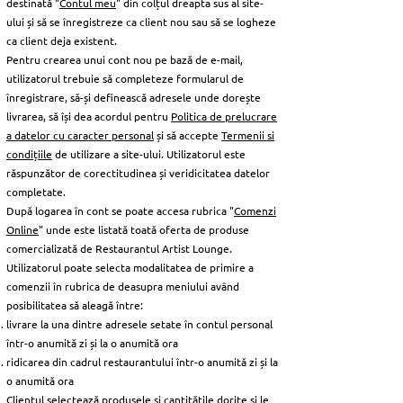
destinată "
Contul meu
" din colțul dreapta sus al site-
ului și să se înregistreze ca client nou sau să se logheze
ca client deja existent.
Pentru crearea unui cont nou pe bază de e-mail,
utilizatorul trebuie să completeze formularul de
înregistrare, să-și definească adresele unde dorește
livrarea, să își dea acordul pentru
Politica de prelucrare
a datelor cu caracter personal
și să accepte
Termenii si
condițiile
de utilizare a site-ului. Utilizatorul este
răspunzător de corectitudinea și veridicitatea datelor
completate.
După logarea în cont se poate accesa rubrica "
Comenzi
Online
" unde este listată toată oferta de produse
comercializată de Restaurantul Artist Lounge.
Utilizatorul poate selecta modalitatea de primire a
comenzii în rubrica de deasupra meniului având
posibilitatea să aleagă între:
livrare la una dintre adresele setate în contul personal
într-o anumită zi și la o anumită ora
ridicarea din cadrul restaurantului într-o anumită zi și la
o anumită ora
Clientul selectează produsele si cantitățile dorite și le