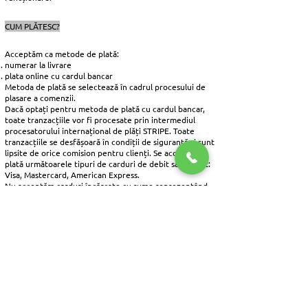
CUM PLĂTESC?
Acceptăm ca metode de plată:
numerar la livrare
plata online cu cardul bancar
Metoda de plată se selectează în cadrul procesului de
plasare a comenzii.​
Dacă optați pentru metoda de plată cu cardul bancar,
toate tranzacțiile vor fi procesate prin intermediul
procesatorului internațional de plăți STRIPE. Toate
tranzacțiile se desfășoară în condiții de siguranță și sunt
lipsite de orice comision pentru clienți. Se acceptă la
plată următoarele tipuri de carduri de debit sau credit:
Visa, Mastercard, American Express.
Nu acceptăm carduri încărcate cu sume reprezentând
contravaloare bonuri de masă acordate angajaților.
RETURUL
Conform OUG 34/2014 orice client persoană fizică are
dreptul la retur fără vreun motiv anume în termen de
14 zile din ziua în care a intrat fizic în posesia
produselor.
Orice produs și preparat alimentar care nu corespunde
descrierii de pe site sau nu corespunde din punct de
vedere organoleptic va fi înlocuit cu un alt produs de