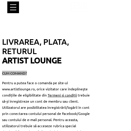
LIVRAREA, PLATA,
RETURUL
ARTIST LOUNGE
CUM COMAND?
Pentru a putea face o comanda pe site-ul
www.artistlounge.ro
, orice vizitator care îndeplinește
condițiile de eligibilitate din
Termeni și condiții
trebuie
să-și înregistreze un cont de membru sau client.
Utilizatorul are posibilitatea înregistrării/logării în cont
prin conectarea contului personal de Facebook/Google
sau contului de e-mail personal. Pentru aceasta,
utilizatorul trebuie să acceseze rubrica special