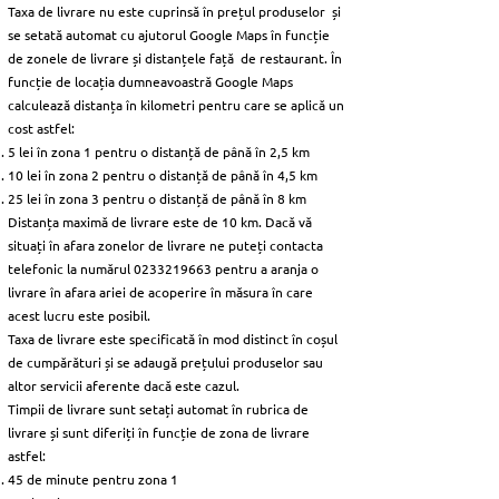
Taxa de livrare nu este cuprinsă în prețul produselor și
se setată automat cu ajutorul Google Maps în funcție
de zonele de livrare și distanțele față de restaurant. În
funcție de locația dumneavoastră Google Maps
calculează distanța în kilometri pentru care se aplică un
cost astfel:
5 lei în zona 1 pentru o distanță de până în 2,5 km
10 lei în zona 2 pentru o distanță de până în 4,5 km
25 lei în zona 3 pentru o distanță de până în 8 km
Distanța maximă de livrare este de 10 km. Dacă vă
situați în afara zonelor de livrare ne puteți contacta
telefonic la numărul
0233219663
pentru a aranja o
livrare în afara ariei de acoperire în măsura în care
acest lucru este posibil.​
Taxa de livrare este specificată în mod distinct în coșul
de cumpărături și se adaugă prețului produselor sau
altor servicii aferente dacă este cazul.
Timpii de livrare sunt setați automat în rubrica de
livrare și sunt diferiți în funcție de zona de livrare
astfel:
45 de minute pentru zona 1